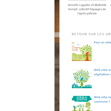
Armelle Lagadec et Mathilde
Kempf, collectif Paysages de
l’après-pétrole
RETOUR SUR LES U
Pour un urb
Web urba-se
végétalise
Web urba-se
commune ?