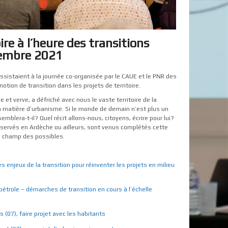
ire à l’heure des transitions
vembre 2021
sistaient à la journée co-organisée par le CAUE et le PNR des
tion de transition dans les projets de territoire.
et verve, a défriché avec nous le vaste territoire de la
n matière d’urbanisme. Si le monde de demain n’est plus un
emblera-t-il? Quel récit allons-nous, citoyens, écrire pour lui?
ervés en Ardèche ou ailleurs, sont venus complétés cette
le champ des possibles.
s enjeux de la transition pour réinventer les projets en milieu
pétrole – démarches de transition en cours à l’échelle
 (07), faire projet avec les habitants