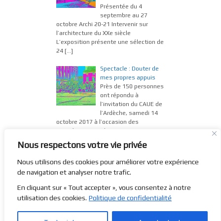
Présentée du 4
septembre au 27
octobre Archi 20-21 Intervenir sur
l’architecture du XXe siècle
L’exposition présente une sélection de
24
[…]
Spectacle : Douter de
mes propres appuis
Près de 150 personnes
ont répondu à
l’invitation du CAUE de
l’Ardèche, samedi 14
octobre 2017 à l’occasion des
Journées nationales
[…]
Nous respectons votre vie privée
Exposition : Et les
terrasses murmurent
Nous utilisons des cookies pour améliorer votre expérience
Présentée du 12 juin
de navigation et analyser notre trafic.
au 31 août 2017 Et les
terrasses murmurent…
En cliquant sur « Tout accepter », vous consentez à notre
Exposition
utilisation des cookies.
Politique de confidentialité
photographique Les terrasses de
pierres sèches ont façonné les
[…]