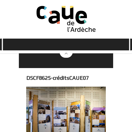
DSCF8625-créditsCAUE07